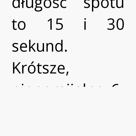
długość spotu
to 15 i 30
sekund.
Krótsze,
niepomijalne 6-
sekundowe
Pre-rolle (tzw.