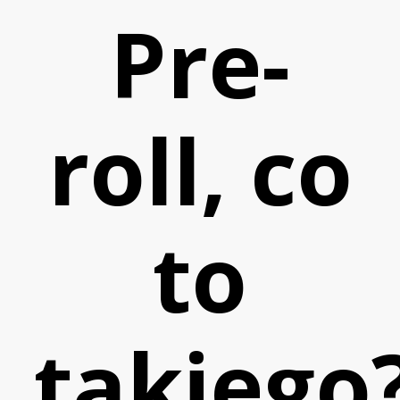
Zaloguj się
Pre-
roll, co
Skontaktuj się
to
takiego