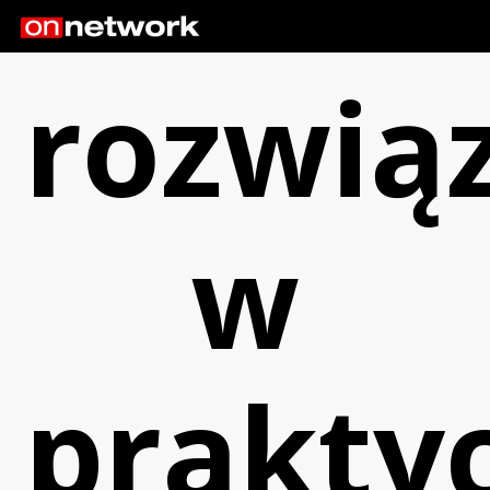
rozwią
w
prakty