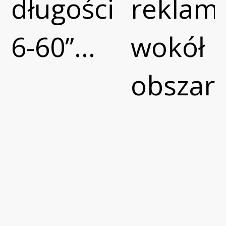
długości
reklam
6-60’’...
wokół
obszaru