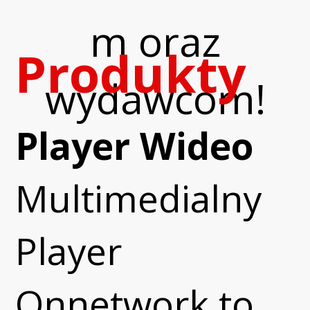
m oraz
Produkty
wydawcom!
Player Wideo
Multimedialny
Player
Onnetwork to