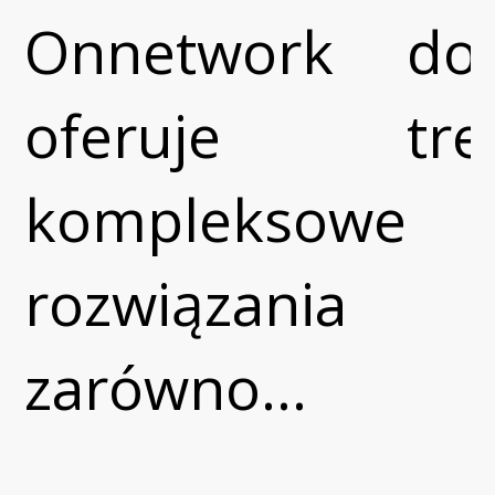
Onnetwork
do
oferuje
treś
kompleksowe
rozwiązania
zarówno...