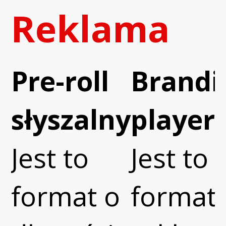
Reklama
Pre-roll
Brandi
słyszalny
player
Jest to
Jest to
format o
format